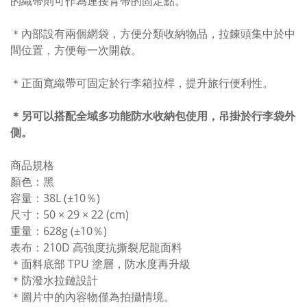
的織帶則可作為連接背帶的固定點。
＊內部設有兩個網袋，方便分類收納物品，拉鍊頭集中於中
間位置，方便每一次開啟。
＊正面寬織帶可固定於行李箱拉桿，提升旅行便利性。
＊另可以搭配全域多功能防水收納包使用，吊掛於行李袋外
側。
商品規格
顏色：黑
容量：38L (±10％)
尺寸：50 × 29 × 22 (cm)
重量：628g (±10％)
表布：210D 高強度抗撕裂尼龍面料
＊面料底部 TPU 塗層，防水度再升級
＊防潑水拉鏈設計
＊圖片中的內容物僅為拍攝情境。