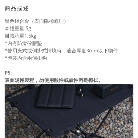
商品描述
黑色鋁合金（表面陽極處理）
本體重量:5g
掛載承重1.5kg
*內有防滑矽膠墊
*使用夾式或倒掛式情境時，適合厚度3mm以下物件
*包裝內含兩個掛鉤
PS:
表面陽極製程，勿使用酸性或鹼性溶劑擦拭。